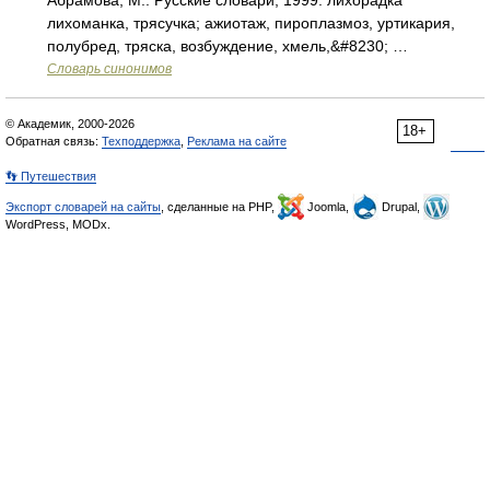
Абрамова, М.: Русские словари, 1999. лихорадка
лихоманка, трясучка; ажиотаж, пироплазмоз, уртикария,
полубред, тряска, возбуждение, хмель,&#8230; …
Словарь синонимов
© Академик, 2000-2026
18+
Обратная связь:
Техподдержка
,
Реклама на сайте
👣 Путешествия
Экспорт словарей на сайты
, сделанные на PHP,
Joomla,
Drupal,
WordPress, MODx.