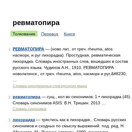
ревматопира
Толкование
Перевод
Книги
РЕВМАТОПИРА
— (ново лат., от греч. rheuma, atos
1
насморк, и pyr лихорадка). Простудная, ревматическая
лихорадка. Словарь иностранных слов, вошедших в состав
русского языка. Чудинов А.Н., 1910. РЕВМАТОПИРА
новолатинск., от греч. rheuma, atos, насморк и pyr,&#8230;
…
Словарь иностранных слов русского языка
ревматопира
— сущ., кол во синонимов: 1 • лихорадка (45)
2
Словарь синонимов ASIS. В.Н. Тришин. 2013 …
Словарь синонимов
лихорадка
— трястись как в лихорадке.. Словарь русских
3
синонимов и сходных по смыслу выражений. под. ред. Н.